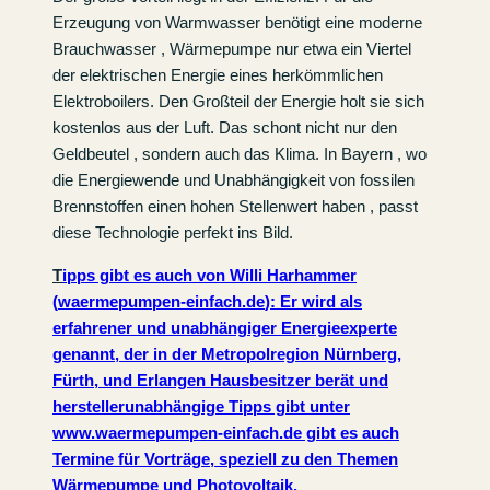
Erzeugung von Warmwasser benötigt eine moderne
Brauchwasser , Wärmepumpe nur etwa ein Viertel
der elektrischen Energie eines herkömmlichen
Elektroboilers. Den Großteil der Energie holt sie sich
kostenlos aus der Luft. Das schont nicht nur den
Geldbeutel , sondern auch das Klima. In Bayern , wo
die Energiewende und Unabhängigkeit von fossilen
Brennstoffen einen hohen Stellenwert haben , passt
diese Technologie perfekt ins Bild.
T
ipps gibt es auch von Willi Harhammer
(
waermepumpen-einfach.de
): Er wird als
erfahrener und unabhängiger Energieexperte
genannt, der in der Metropolregion Nürnberg,
Fürth, und Erlangen Hausbesitzer berät und
herstellerunabhängige Tipps gibt unter
www.waermepumpen-einfach.de
gibt es auch
Termine für Vorträge, speziell zu den Themen
Wärmepumpe und Photovoltaik.