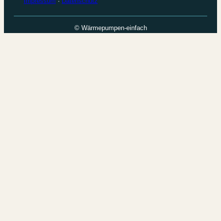
Impressum
·
Datenschutz
© Wärmepumpen-einfach