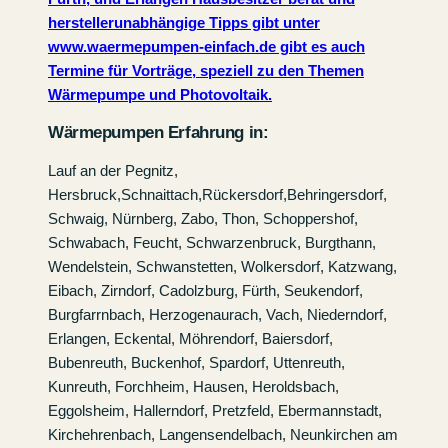
herstellerunabhängige Tipps gibt unter
www.waermepumpen-einfach.de
gibt es auch
Termine für Vorträge, speziell zu den Themen
Wärmepumpe und Photovoltaik.
Wärmepumpen Erfahrung in:
Lauf an der Pegnitz,
Hersbruck,Schnaittach,Rückersdorf,Behringersdorf,
Schwaig, Nürnberg, Zabo, Thon, Schoppershof,
Schwabach, Feucht, Schwarzenbruck, Burgthann,
Wendelstein, Schwanstetten, Wolkersdorf, Katzwang,
Eibach, Zirndorf, Cadolzburg, Fürth, Seukendorf,
Burgfarrnbach, Herzogenaurach, Vach, Niederndorf,
Erlangen, Eckental, Möhrendorf, Baiersdorf,
Bubenreuth, Buckenhof, Spardorf, Uttenreuth,
Kunreuth, Forchheim, Hausen, Heroldsbach,
Eggolsheim, Hallerndorf, Pretzfeld, Ebermannstadt,
Kirchehrenbach, Langensendelbach, Neunkirchen am